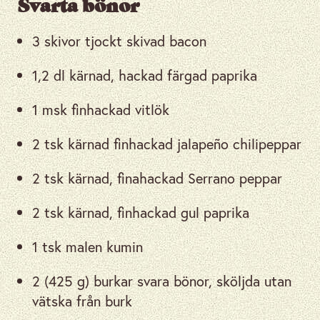
Svarta bönor
3 skivor tjockt skivad bacon
1,2 dl kärnad, hackad färgad paprika
1 msk finhackad vitlök
2 tsk kärnad finhackad jalapeño chilipeppar
2 tsk kärnad, finahackad Serrano peppar
2 tsk kärnad, finhackad gul paprika
1 tsk malen kumin
2 (425 g) burkar svara bönor, sköljda utan
vätska från burk