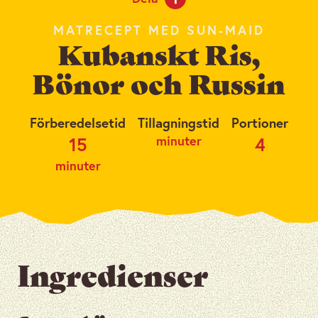
MATRECEPT MED SUN-MAID
Kubanskt Ris,
Bönor och Russin
Förberedelsetid
Tillagningstid
Portioner
minuter
15
4
minuter
Ingredienser