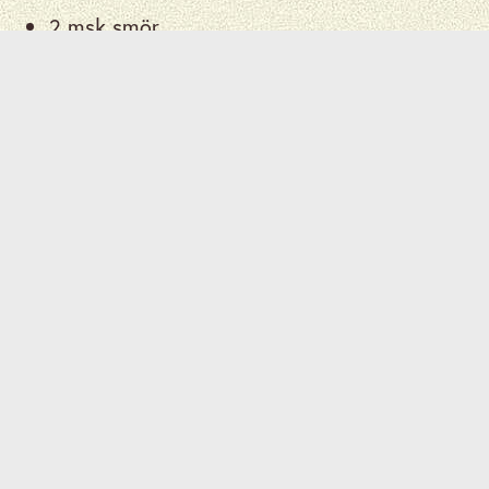
2 msk smör
2 msk rödhackad lök
1/2 tsk nymalen limeskal
1/2 tsk kosher salt
Kokbanan
2 msk smör
2 msk kokosolja
1 stor kokbanan, skalad, delad i 0,6 cm
skivor