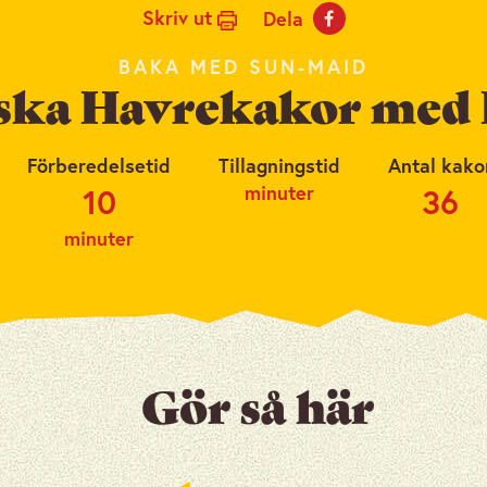
Skriv ut
Dela
BAKA MED SUN-MAID
iska Havrekakor med 
Förberedelsetid
Tillagningstid
Antal kako
minuter
10
36
minuter
Gör så här