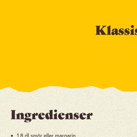
Klass
Ingredienser
1,8 dl smör eller margarin