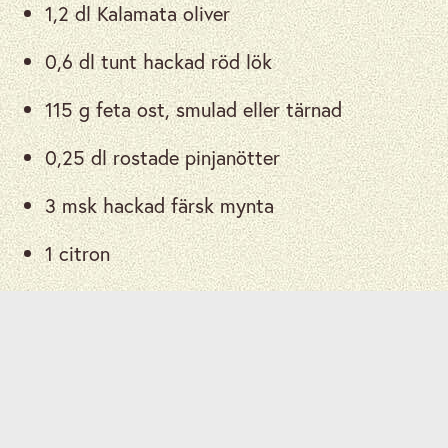
1,2 dl Kalamata oliver
0,6 dl tunt hackad röd lök
115 g feta ost, smulad eller tärnad
0,25 dl rostade pinjanötter
3 msk hackad färsk mynta
1 citron
0,6 dl olivolja
2 msk rödvinsvingäger
0,5 tsk salt och 0,5 tsk peppar
babyspenat