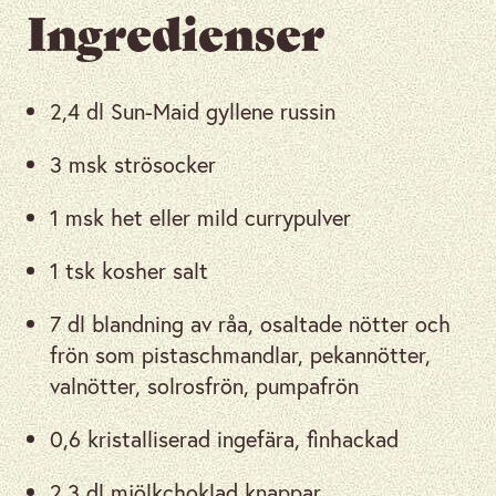
Ingredienser
2,4 dl Sun-Maid gyllene russin
3 msk strösocker
1 msk het eller mild currypulver
1 tsk kosher salt
7 dl blandning av råa, osaltade nötter och
frön som pistaschmandlar, pekannötter,
valnötter, solrosfrön, pumpafrön
0,6 kristalliserad ingefära, finhackad
2,3 dl mjölkchoklad knappar