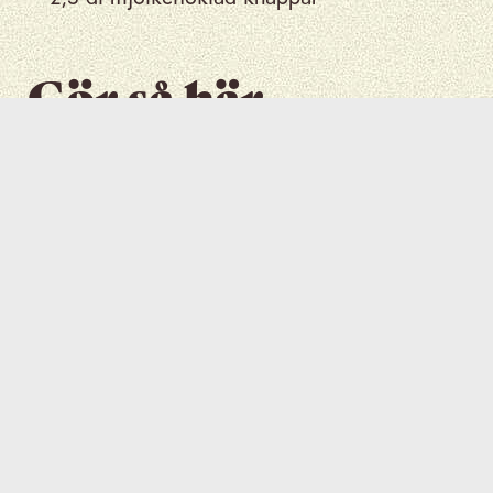
Gör så här
1
Sätt på
ugnen på 170 grader.
Blanda
socker, curry och salt i en
2
liten skål. Ställ åt sidan.
Fyll
en medelstor kastrull med
3
vatten. Koka upp. Avlägsna från
värmen.