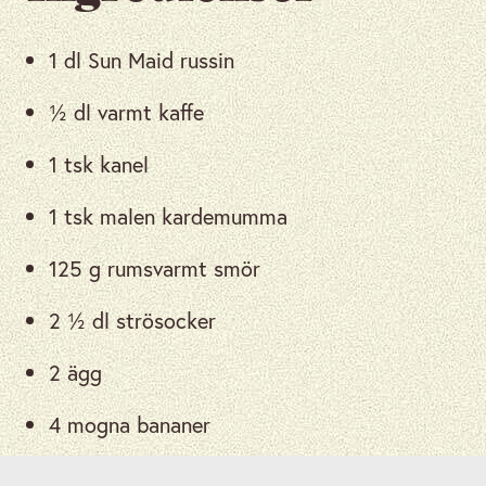
1 dl Sun Maid russin
½ dl varmt kaffe
1 tsk kanel
1 tsk malen kardemumma
125 g rumsvarmt smör
2 ½ dl strösocker
2 ägg
4 mogna bananer
1 msk vaniljsocker