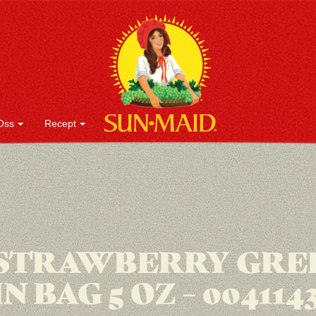
Oss
Recept
 STRAWBERRY GRE
N BAG 5 OZ – 004114