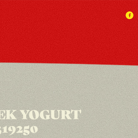
EK YOGURT
319250