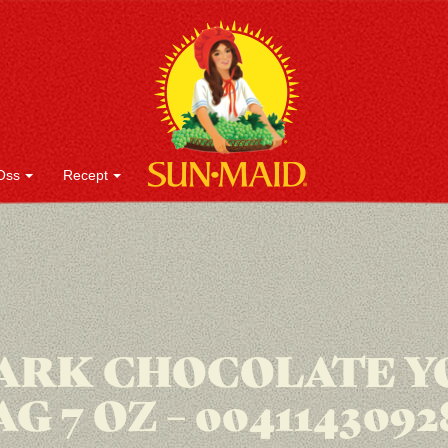
Oss
Recept
ARK CHOCOLATE Y
AG 7 OZ – 0041143092